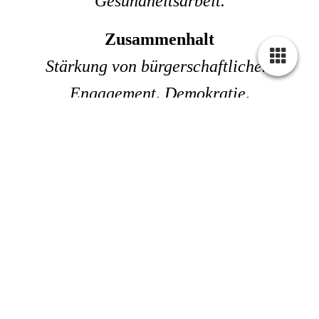
Gesundheitsarbeit.
Zusammenhalt
Stärkung von bürgerschaftlichem
Engagement, Demokratie,
internationaler Verständigung und
sozialem Miteinander.
als Fördermitglied
mit einer Spende
mit eigenen Projektideen (als Mitglied
möglich)
durch Kooperationen